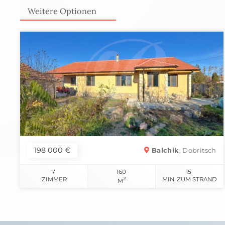
Weitere Optionen
198 000 €
Balchik
, Dobritsch
7
160
15
ZIMMER
2
MIN. ZUM STRAND
M