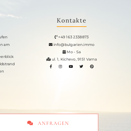
Kontakte
ufen
+49 163 2338873
en am
info@bulgarien.immo
Mo - Sa
erblick
ul. 1, Kichevo, 9151 Varna
dstrand
en
ANFRAGEN