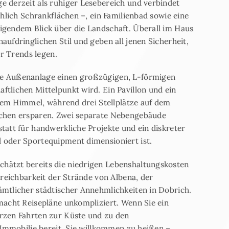
 derzeit als ruhiger Lesebereich und verbindet
chlich Schrankflächen –, ein Familienbad sowie eine
igendem Blick über die Landschaft. Überall im Haus
ufdringlichen Stil und geben all jenen Sicherheit,
er Trends legen.
e Außenanlage einen großzügigen, L-förmigen
tlichen Mittelpunkt wird. Ein Pavillon und ein
eiem Himmel, während drei Stellplätze auf dem
uchen ersparen. Zwei separate Nebengebäude
tatt für handwerkliche Projekte und ein diskreter
 oder Sportequipment dimensioniert ist.
hätzt bereits die niedrigen Lebenshaltungskosten
rreichbarkeit der Strände von Albena, der
mtlicher städtischer Annehmlichkeiten in Dobrich.
macht Reisepläne unkompliziert. Wenn Sie ein
rzen Fahrten zur Küste und zu den
 Immobilie bereit, Sie willkommen zu heißen –