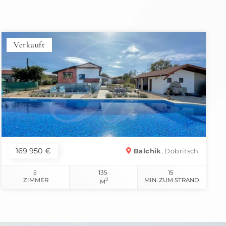
Verkauft
169 950 €
Balchik
, Dobritsch
5
135
15
ZIMMER
2
MIN. ZUM STRAND
M