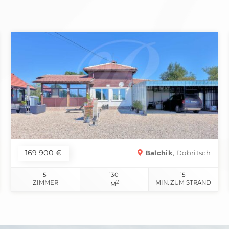
169 900 €
Balchik
, Dobritsch
5
130
15
ZIMMER
2
MIN. ZUM STRAND
M