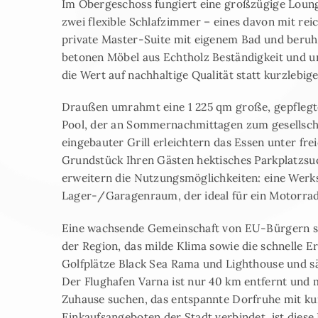
Im Obergeschoss fungiert eine großzügige Lounge
zwei flexible Schlafzimmer – eines davon mit rei
private Master-Suite mit eigenem Bad und beruh
betonen Möbel aus Echtholz Beständigkeit und una
die Wert auf nachhaltige Qualität statt kurzlebig
Draußen umrahmt eine 1 225 qm große, gepflegt
Pool, der an Sommernachmittagen zum gesellschaf
eingebauter Grill erleichtern das Essen unter fr
Grundstück Ihren Gästen hektisches Parkplatzs
erweitern die Nutzungsmöglichkeiten: eine Werks
Lager-/Garagenraum, der ideal für ein Motorrad
Eine wachsende Gemeinschaft von EU-Bürgern sc
der Region, das milde Klima sowie die schnelle E
Golfplätze Black Sea Rama und Lighthouse und sä
Der Flughafen Varna ist nur 40 km entfernt und 
Zuhause suchen, das entspannte Dorfruhe mit ku
Einkaufsangeboten der Stadt verbindet, ist diese