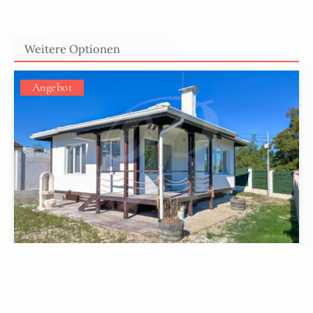
Weitere Optionen
Angebot
219 995 €
Goldstrand
, Varna
5
120
5
ZIMMER
2
MIN. ZUM STRAND
M