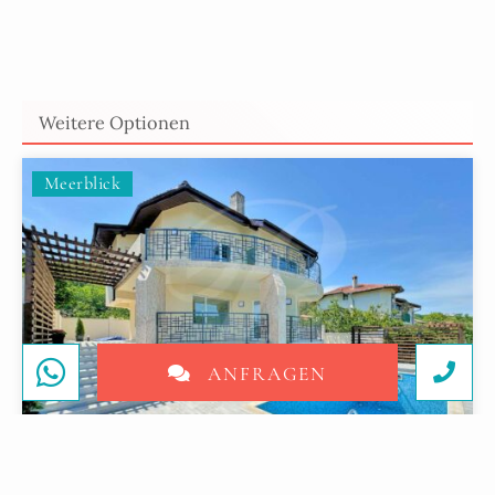
Weitere Optionen
Meerblick
ANFRAGEN
274 995 €
Balchik
, Dobritsch