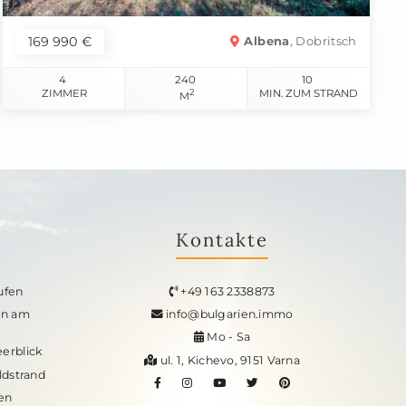
169 990 €
Albena
, Dobritsch
4
240
10
ZIMMER
2
MIN. ZUM STRAND
M
Kontakte
ufen
+49 163 2338873
en am
info@bulgarien.immo
Mo - Sa
erblick
ul. 1, Kichevo, 9151 Varna
dstrand
en