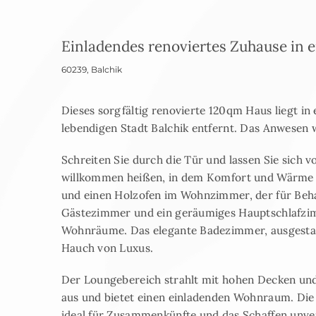
Einladendes renoviertes Zuhause in 
60239
,
Balchik
Dieses sorgfältig renovierte 120qm Haus liegt in
lebendigen Stadt Balchik entfernt. Das Anwesen w
Schreiten Sie durch die Tür und lassen Sie sich 
willkommen heißen, in dem Komfort und Wärme w
und einen Holzofen im Wohnzimmer, der für Beha
Gästezimmer und ein geräumiges Hauptschlafzi
Wohnräume. Das elegante Badezimmer, ausgestat
Hauch von Luxus.
Der Loungebereich strahlt mit hohen Decken un
aus und bietet einen einladenden Wohnraum. Die K
ideal für Zusammenkünfte und das Schaffen unve