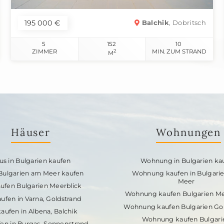
195 000 €
Balchik
, Dobritsch
5
152
10
ZIMMER
2
MIN. ZUM STRAND
M
Häuser
Wohnungen
us in Bulgarien kaufen
Wohnung in Bulgarien ka
 Bulgarien am Meer kaufen
Wohnung kaufen in Bulgari
Meer
ufen Bulgarien Meerblick
Wohnung kaufen Bulgarien Me
ufen in Varna, Goldstrand
Wohnung kaufen Bulgarien Gol
aufen in Albena, Balchik
Wohnung kaufen Bulgari
en in Burgas, Sonnenstrand