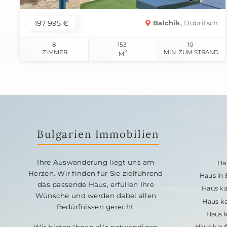
197 995 €
Balchik
, Dobritsch
8
153
10
ZIMMER
2
MIN. ZUM STRAND
M
Bulgarien Immobilien
Ihre Auswanderung liegt uns am
Ha
Herzen. Wir finden für Sie zielführend
Haus in
das passende Haus, erfüllen Ihre
Haus ka
Wünsche und werden dabei allen
Haus ka
Bedürfnissen gerecht.
Haus k
Wir bieten Ihnen alle notwendigen
Haus kauf