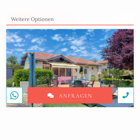
Weitere Optionen
ANFRAGEN
197 995 €
Balchik
, Dobritsch
8
153
10
ZIMMER
2
MIN. ZUM STRAND
M