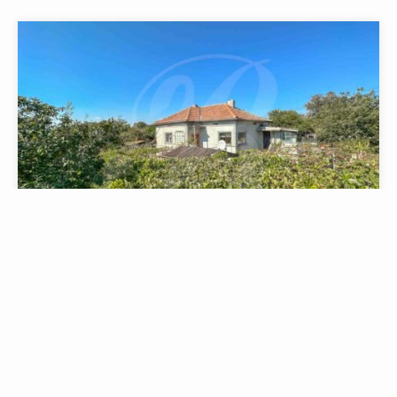
41 999 €
Balchik
, Dobritsch
4
90
15
ZIMMER
2
MIN. ZUM STRAND
M
Verkauft