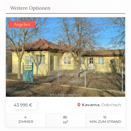
Weitere Optionen
Angebot
43 995 €
Kavarna
, Dobritsch
4
85
15
ZIMMER
2
MIN. ZUM STRAND
M