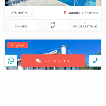
274 995 €
Balchik
, Dobritsch
5
180
5
ZIMMER
2
MIN. ZUM STRAND
M
Angebot
ANFRAGEN