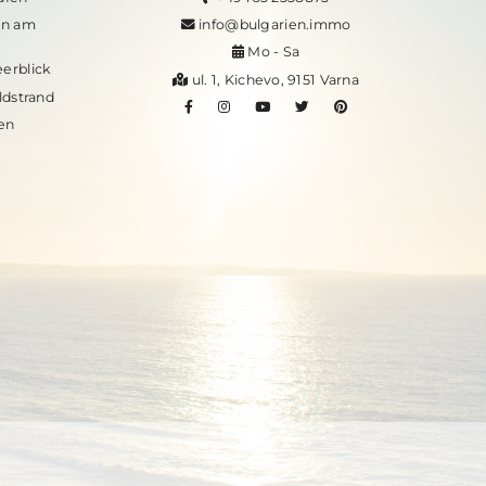
en am
info@bulgarien.immo
Mo - Sa
erblick
ul. 1, Kichevo, 9151 Varna
dstrand
en