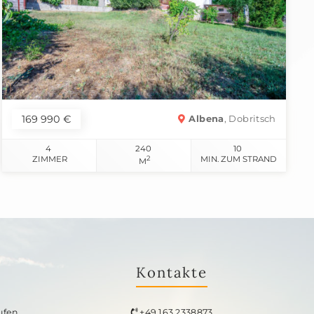
169 990 €
Albena
, Dobritsch
4
240
10
ZIMMER
2
MIN. ZUM STRAND
M
Kontakte
ufen
+49 163 2338873