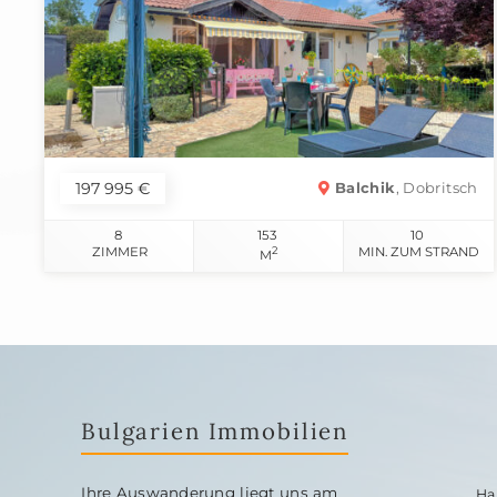
197 995 €
Balchik
, Dobritsch
8
153
10
ZIMMER
2
MIN. ZUM STRAND
M
Bulgarien Immobilien
Ihre Auswanderung liegt uns am
Ha