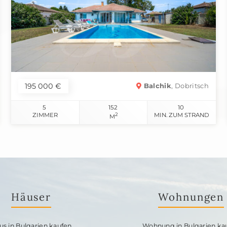
195 000 €
Balchik
, Dobritsch
5
152
10
ZIMMER
2
MIN. ZUM STRAND
M
Häuser
Wohnungen
us in Bulgarien kaufen
Wohnung in Bulgarien ka