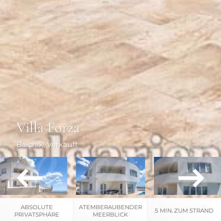
Villa Forza
Balchik
, Verkauft
ABSOLUTE
ATEMBERAUBENDER
5 MIN. ZUM STRAND
PRIVATSPHÄRE
MEERBLICK